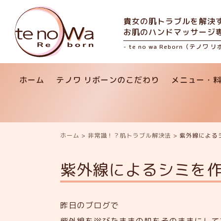
貴女の肌トラブルを解決
お肌のハンドマッサージ
- te no wa Reborn（テノワ 
ホーム
テノワ リボーンのこだわり
メニュー・
ホーム
>
非常識！？肌トラブル解決法
>
紫外線による
紫外線によるシミを
昨日のブログで