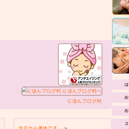
は
お
にほんブログ村
お
ス
今日から連休です。
»