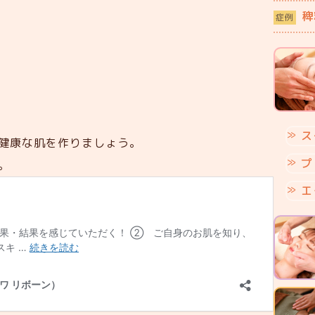
稗
症例
ス
健康な肌を作りましょう。
プ
。
エ