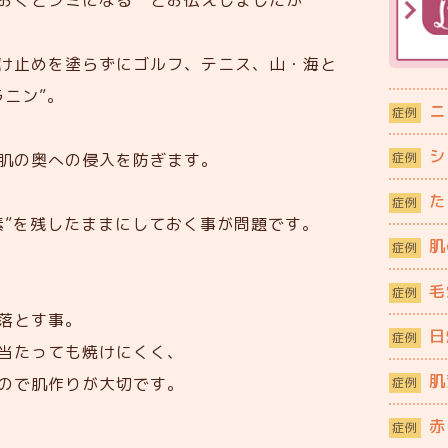
おくとシミになる とお伝えしましたが
け止めを塗らずにゴルフ、テニス、山・海と
ニン”。
ニ
症例
シ
症例
肌の奥への侵入を防ぎます。
た
症例
素”を残したままにしておく事が問題です。
肌
症例
毛
症例
落とす事。
日
症例
当たっても焼けにくく、
肌
ので肌作りが大切です。
症例
赤
症例