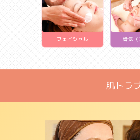
フェイシャル
骨気（
肌トラ