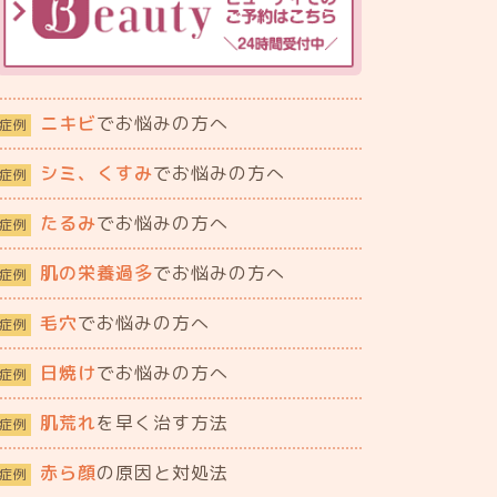
ニキビ
でお悩みの方へ
症例
シミ、くすみ
でお悩みの方へ
症例
たるみ
でお悩みの方へ
症例
肌の栄養過多
でお悩みの方へ
症例
毛穴
でお悩みの方へ
症例
日焼け
でお悩みの方へ
症例
肌荒れ
を早く治す方法
症例
赤ら顔
の原因と対処法
症例