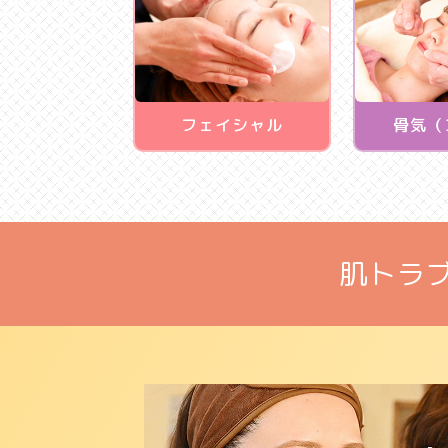
フェイシャル
骨気（
肌トラ