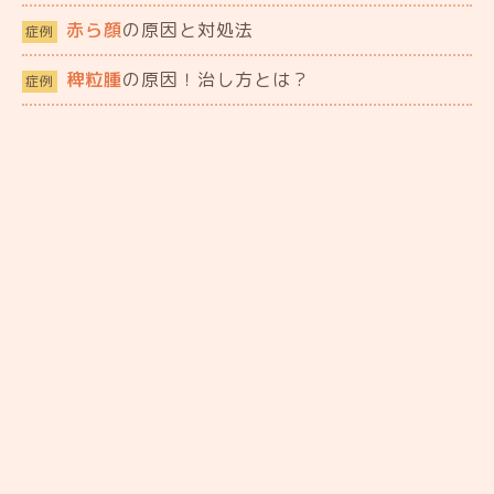
赤ら顔
の原因と対処法
症例
稗粒腫
の原因！治し方とは？
症例