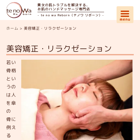
貴女の肌トラブルを解決する、
お肌のハンドマッサージ専門店
- te no wa Reborn（テノワ リボーン）-
ホーム
>
美容矯正・リラクゼーション
美容矯正・リラクゼーション
若い
骨格
とい
うの
は人
を傘
の
骨に
例え
る