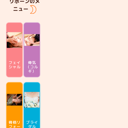
リボーンのメ
ニュー
フェイ
骨気
シャル
（コル
ギ）
骨格リ
ブライ
フォー
ダル