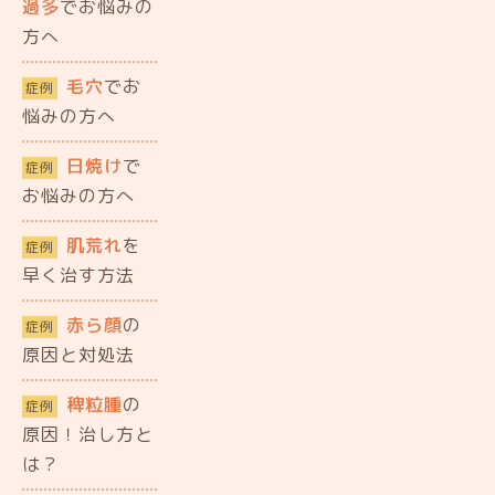
過多
でお悩みの
方へ
毛穴
でお
症例
悩みの方へ
日焼け
で
症例
お悩みの方へ
肌荒れ
を
症例
早く治す方法
赤ら顔
の
症例
原因と対処法
稗粒腫
の
症例
原因！治し方と
は？