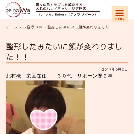
貴女の肌トラブルを解決する、
お肌のハンドマッサージ専門店
- te no wa Reborn（テノワ リボーン）-
ホーム
>
お客様の声
>
整形したみたいに顔が変わりました！！
整形したみたいに顔が変わりまし
た！！
2017年6月2日
北村様 栄区在住 ３０代 リボーン歴２年