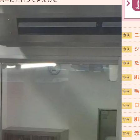
見学にも行ってきました！
ニ
症例
シ
症例
た
症例
肌
症例
毛
症例
日
症例
肌
症例
赤
症例