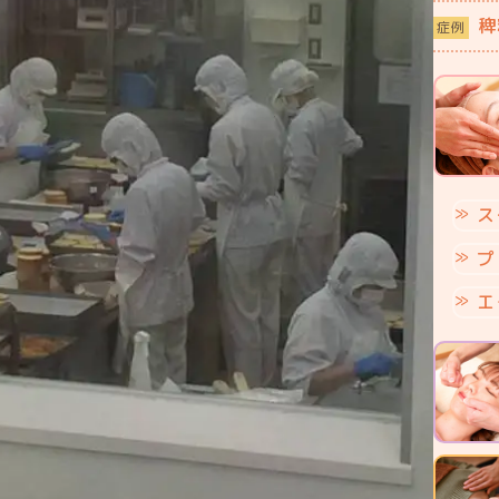
稗
症例
ス
プ
エ