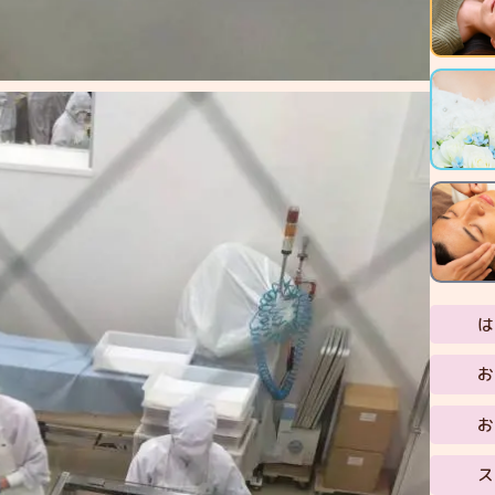
は
お
お
ス