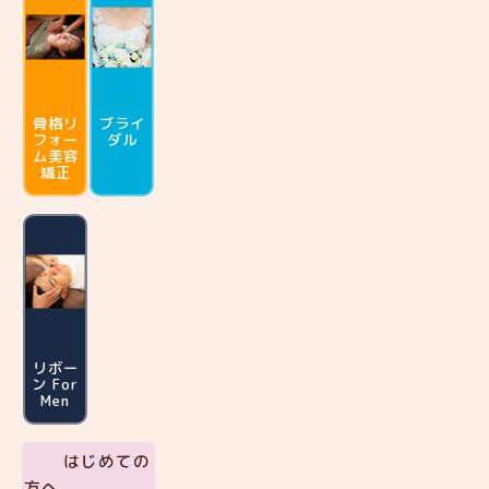
骨格リ
ブライ
フォー
ダル
ム
美容
矯正
リボー
ン For
Men
はじめての
方へ