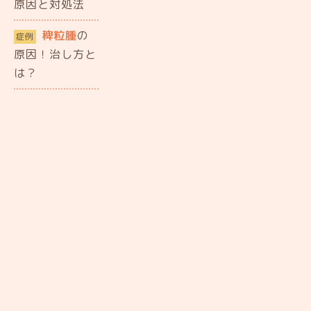
原因と対処法
稗粒腫
の
症例
原因！治し方と
は？