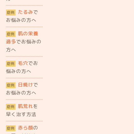
たるみ
で
症例
お悩みの方へ
肌の栄養
症例
過多
でお悩みの
方へ
毛穴
でお
症例
悩みの方へ
日焼け
で
症例
お悩みの方へ
肌荒れ
を
症例
早く治す方法
赤ら顔
の
症例