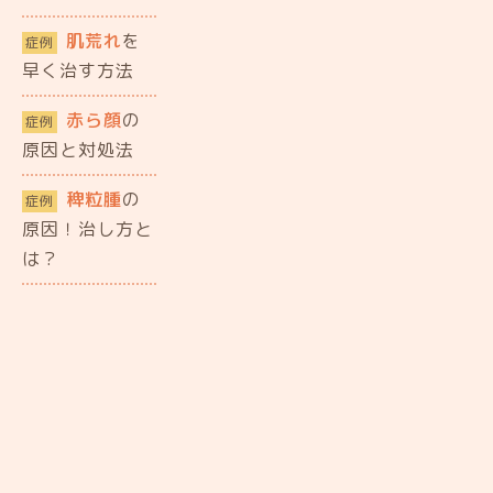
肌荒れ
を
症例
早く治す方法
赤ら顔
の
症例
原因と対処法
稗粒腫
の
症例
原因！治し方と
は？