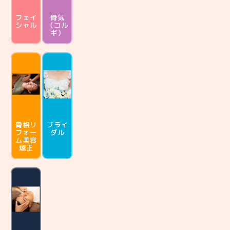
フェイ
骨気
シャル
（コル
ギ）
骨格リ
ブライ
フォー
ダル
ム
美容
矯正