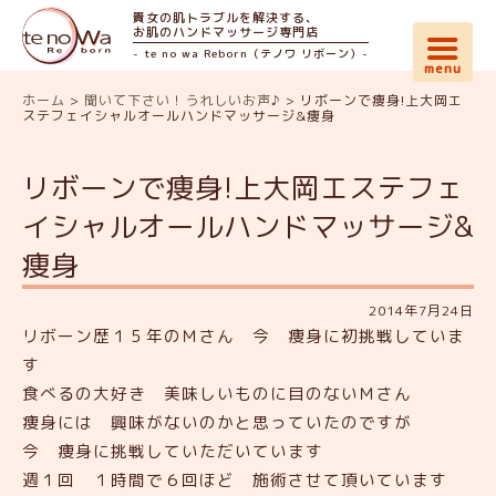
貴女の肌トラブルを解決する、
お肌のハンドマッサージ専門店
- te no wa Reborn（テノワ リボーン）-
ホーム
>
聞いて下さい！うれしいお声♪
>
リボーンで痩身!上大岡エ
ステフェイシャルオールハンドマッサージ&痩身
リボーンで痩身!上大岡エステフェ
イシャルオールハンドマッサージ&
痩身
2014年7月24日
リボーン歴１５年のＭさん 今 痩身に初挑戦していま
す
食べるの大好き 美味しいものに目のないＭさん
痩身には 興味がないのかと思っていたのですが
今 痩身に挑戦していただいています
週１回 １時間で６回ほど 施術させて頂いています