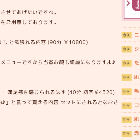
りさせてあげたいですね。
ーをご用意しております。
ニ
症例
と欲張れる内容 (90分 ￥10800)
シ
症例
のメニューですから当然お顔も綺麗になりますよ♪
た
症例
肌
症例
毛
症例
満足感を感じられるはず (40分 初回￥4320)
ね♪」と言って貰える内容 セットにされるとなおさ
日
症例
肌
症例
赤
症例