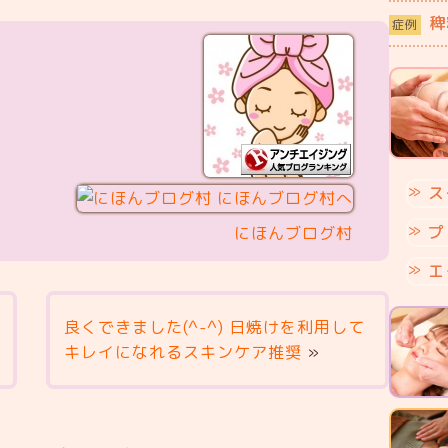
稗
症例
ス
プ
にほんブログ村
エ
良くできました(^-^) 日焼けを利用して
キレイになれるスキンケア推奨
»