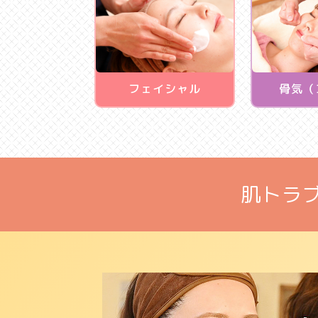
フェイシャル
骨気（
肌トラ