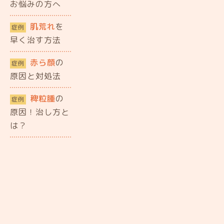
お悩みの方へ
肌荒れ
を
症例
早く治す方法
赤ら顔
の
症例
原因と対処法
稗粒腫
の
症例
原因！治し方と
は？