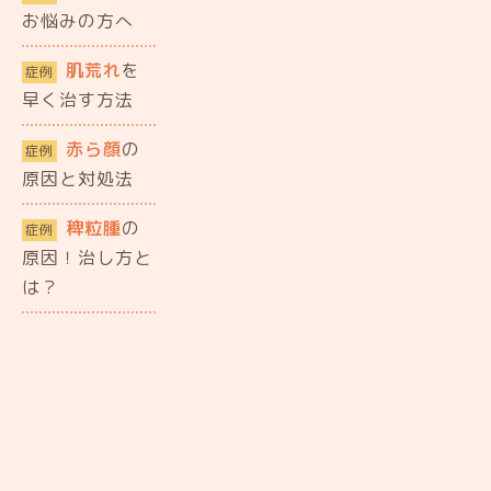
お悩みの方へ
肌荒れ
を
症例
早く治す方法
赤ら顔
の
症例
原因と対処法
稗粒腫
の
症例
原因！治し方と
は？