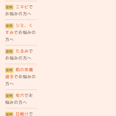
ニキビ
で
症例
お悩みの方へ
シミ、く
症例
すみ
でお悩みの
方へ
たるみ
で
症例
お悩みの方へ
肌の栄養
症例
過多
でお悩みの
方へ
毛穴
でお
症例
悩みの方へ
日焼け
で
症例