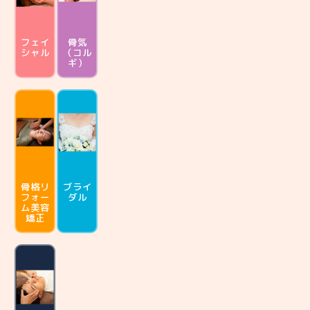
フェイ
骨気
シャル
（コル
ギ）
骨格リ
ブライ
フォー
ダル
ム
美容
矯正