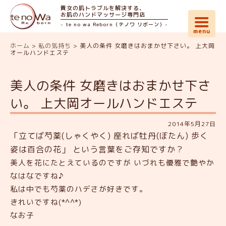
貴女の肌トラブルを解決する、
お肌のハンドマッサージ専門店
- te no wa Reborn（テノワ リボーン）-
ホーム
>
私の気持ち
>
美人の条件 女磨きはおまかせ下さい。 上大岡
オールハンドエステ
美人の条件 女磨きはおまかせ下さ
い。 上大岡オールハンドエステ
2014年5月27日
「立てば芍薬(しゃくやく) 座れば牡丹(ぼたん) 歩く
姿は百合の花」 という言葉をご存知ですか？
美人を花にたとえているのですが いづれも優雅で艶やか
なはなですね♪
私は中でも芍薬のハデさが好きです。
きれいですね(*^^*)
なお子