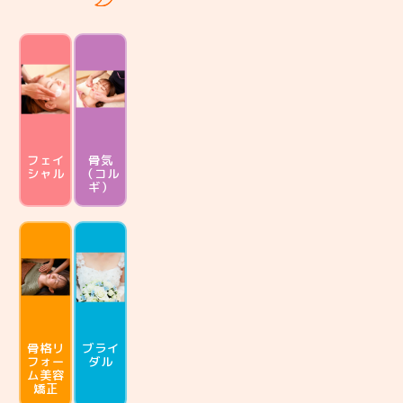
フェイ
骨気
シャル
（コル
ギ）
骨格リ
ブライ
フォー
ダル
ム
美容
矯正