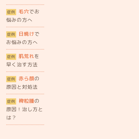
毛穴
でお
症例
悩みの方へ
日焼け
で
症例
お悩みの方へ
肌荒れ
を
症例
早く治す方法
赤ら顔
の
症例
原因と対処法
稗粒腫
の
症例
原因！治し方と
は？