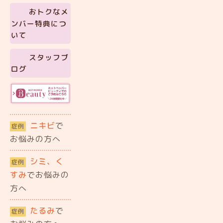
おトクなメ
ンバー特典につ
いて
スタッフブ
ログ
ニキビ
で
症例
お悩みの方へ
シミ、く
症例
すみ
でお悩みの
方へ
たるみ
で
症例