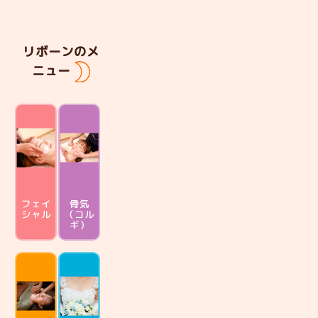
リボーンのメ
ニュー
フェイ
骨気
シャル
（コル
ギ）