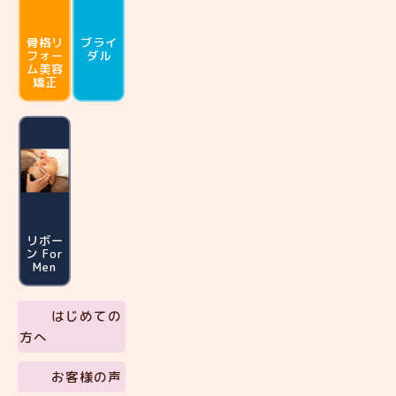
骨格リ
ブライ
フォー
ダル
ム
美容
矯正
リボー
ン For
Men
はじめての
方へ
お客様の声