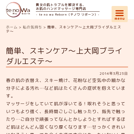
貴女の肌トラブルを解決する、
お肌のハンドマッサージ専門店
- te no wa Reborn（テノワ リボーン）-
ホーム
>
私の気持ち
>
簡単、スキンケア〜上大岡ブライダルエス
テ〜
簡単、スキンケア〜上大岡ブライ
ダルエステ〜
2014年3月23日
春の肌の衣替え、スキー焼け、花粉など空気中の細かな
分子による汚れ…など肌はたくさんの症状を抱えていま
す。
マッサージをしていて肌が浮いてる！取れそうと思って
いつもより強く、長時間ごしごし触ったり、指先で触っ
たり…ご自分で頑張ってなんとかしようとすればするほ
ど肌はどんどん固くなり厚くなります…せっかくきれい