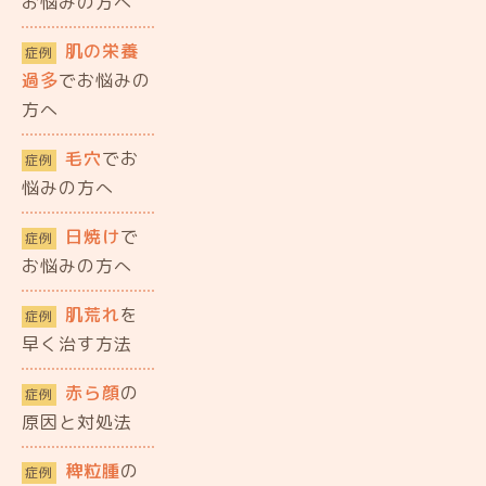
お悩みの方へ
肌の栄養
症例
過多
でお悩みの
方へ
毛穴
でお
症例
悩みの方へ
日焼け
で
症例
お悩みの方へ
肌荒れ
を
症例
早く治す方法
赤ら顔
の
症例
原因と対処法
稗粒腫
の
症例