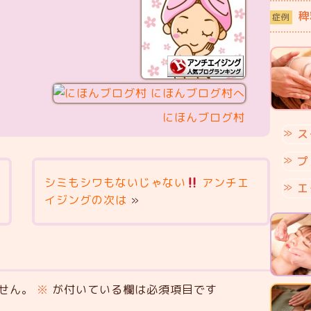
稗
症例
にほんブログ村
ス
プ
シミもシワもないじゃない
アンチエ
エ
イジングの次は
»
せん。
※
が付いている欄は必須項目です