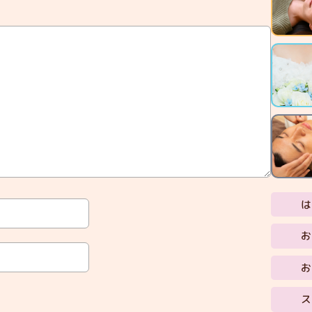
は
お
お
ス