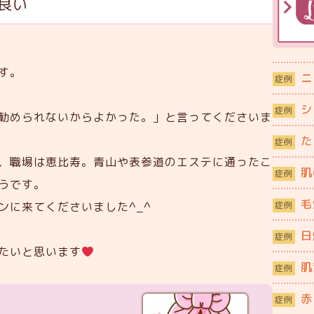
良い
す。
ニ
症例
シ
症例
勧められないからよかった。」と言ってくださいま
た
症例
、職場は恵比寿。青山や表参道のエステに通ったこ
肌
症例
うです。
毛
症例
ンに来てくださいました^_^
日
症例
たいと思います
肌
症例
赤
症例