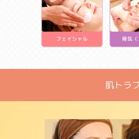
フェイシャル
骨気（
肌トラ