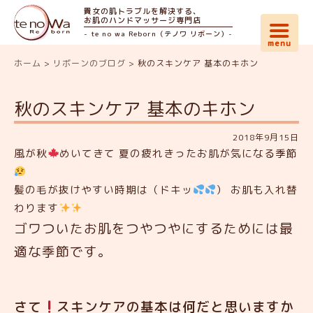
貴女の肌トラブルを解決する、
お肌のハンドマッサージ専門店
- te no wa Reborn（テノワ リボーン）-
ホーム
>
リボーンのブログ
>
秋のスキンケア 基本のキホン
秋のスキンケア 基本のキホン
2018年9月15日
風が秋
めいてきて 夏の疲れきったお肌が気になる季節
髪の毛が抜けやすい時期は（ドキッ
） お肌も入れ替
わります
ゴワついたお肌をつやつやにするためには最
適な季節です。
さて
スキンケアの基本は何だと思いますか