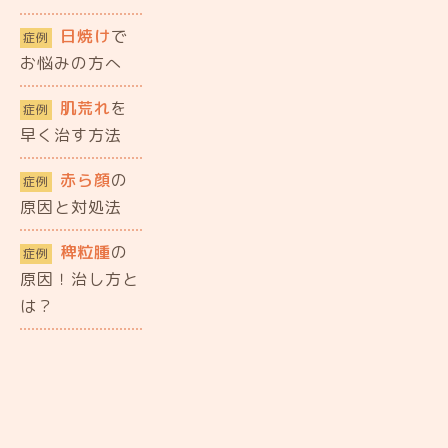
日焼け
で
症例
お悩みの方へ
肌荒れ
を
症例
早く治す方法
赤ら顔
の
症例
原因と対処法
稗粒腫
の
症例
原因！治し方と
は？