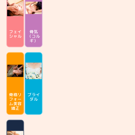
フェイ
骨気
シャル
（コル
ギ）
骨格リ
ブライ
フォー
ダル
ム
美容
矯正