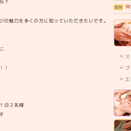
か？
稗
症例
ジの魅力を多くの方に知っていただきたいです。
に
ス
！！
プ
エ
 １日２名様
す