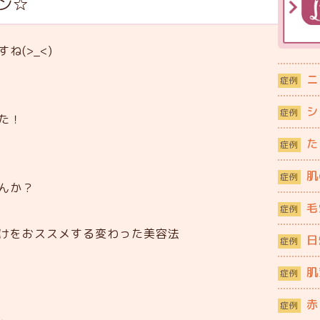
ン☆
(>_<)
ニ
症例
シ
症例
た！
た
症例
肌
症例
んか？
毛
症例
けをおススメする変わった美容法
日
症例
肌
症例
赤
症例