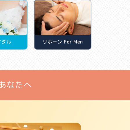
イダル
リボーン For Men
あなたへ