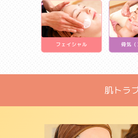
フェイシャル
骨気（
肌トラ