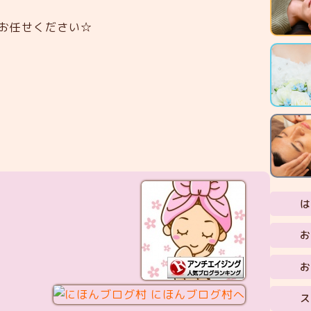
お任せください☆
は
お
お
ス