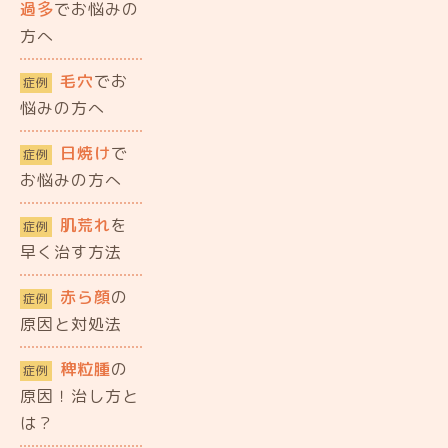
過多
でお悩みの
方へ
毛穴
でお
症例
悩みの方へ
日焼け
で
症例
お悩みの方へ
肌荒れ
を
症例
早く治す方法
赤ら顔
の
症例
原因と対処法
稗粒腫
の
症例
原因！治し方と
は？