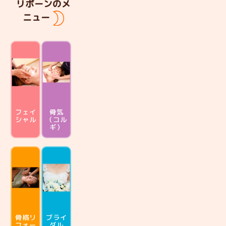
リボーンのメ
ニュー
フェイ
骨気
シャル
（コル
ギ）
骨格リ
ブライ
フォー
ダル