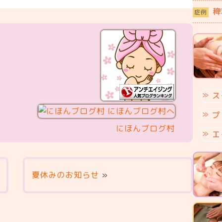
稗
症例
ス
プ
にほんブログ村
エ
夏休みのお知らせ
»