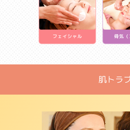
フェイシャル
骨気（
肌トラ