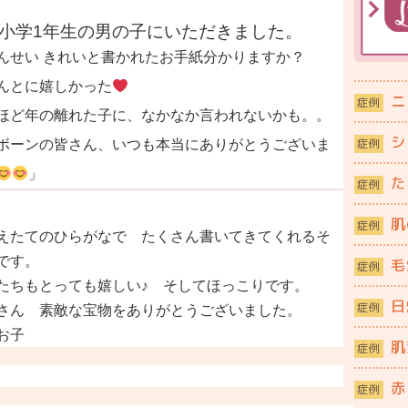
小学1年生の男の子にいただきました。
んせい きれいと書かれたお手紙分かりますか？
んとに嬉しかった
ニ
症例
ほど年の離れた子に、なかなか言われないかも。。
シ
症例
ボーンの皆さん、いつも本当にありがとうございま
」
た
症例
肌
症例
えたてのひらがなで たくさん書いてきてくれるそ
です。
毛
症例
たちもとっても嬉しい♪ そしてほっこりです。
日
症例
さん 素敵な宝物をありがとうございました。
お子
肌
症例
赤
症例