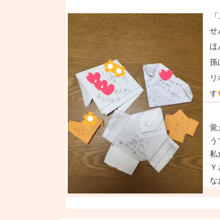
「
せ
ほ
孫
リ
す
覚
う
私
Ｙ
な