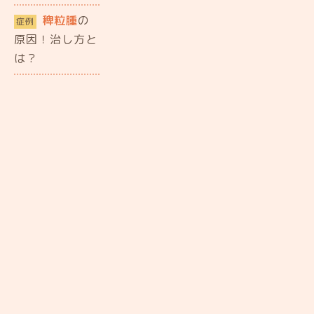
稗粒腫
の
症例
原因！治し方と
は？