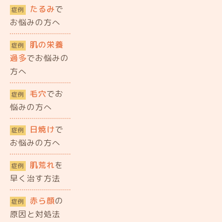
たるみ
で
症例
お悩みの方へ
肌の栄養
症例
過多
でお悩みの
方へ
毛穴
でお
症例
悩みの方へ
日焼け
で
症例
お悩みの方へ
肌荒れ
を
症例
早く治す方法
赤ら顔
の
症例
原因と対処法