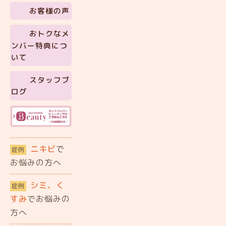
お客様の声
おトクなメ
ンバー特典につ
いて
スタッフブ
ログ
ニキビ
で
症例
お悩みの方へ
シミ、く
症例
すみ
でお悩みの
方へ