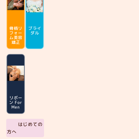
骨格リ
ブライ
フォー
ダル
ム
美容
矯正
リボー
ン For
Men
はじめての
方へ