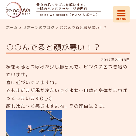
貴女の肌トラブルを解決する、
お肌のハンドマッサージ専門店
- te no wa Reborn（テノワ リボーン）-
ホーム
>
リボーンのブログ
>
○○んでると顔が寒い！？
○○んでると顔が寒い！？
2017年2月18日
桜をみるとつぼみが少し膨らんで、ピンクに色づき始め
ています。
春に近づいていますね。
でもまだまだ風が冷たいですよね…自然と身体がこわば
ってしまいます(>_<)
顔も冷た～く感じますよね。その理由は２つ。