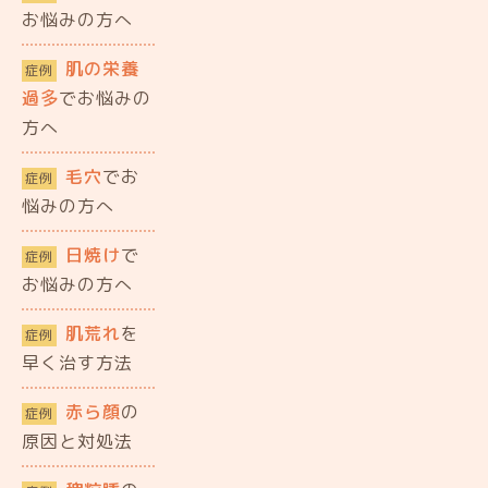
お悩みの方へ
肌の栄養
症例
過多
でお悩みの
方へ
毛穴
でお
症例
悩みの方へ
日焼け
で
症例
お悩みの方へ
肌荒れ
を
症例
早く治す方法
赤ら顔
の
症例
原因と対処法