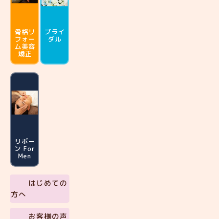
骨格リ
ブライ
フォー
ダル
ム
美容
矯正
リボー
ン For
Men
はじめての
方へ
お客様の声