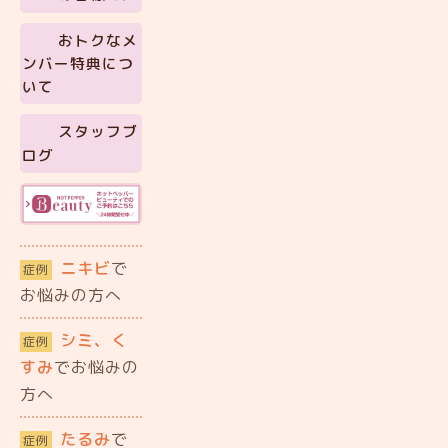
おトクなメ
ンバー特典につ
いて
スタッフブ
ログ
ニキビ
で
症例
お悩みの方へ
シミ、く
症例
すみ
でお悩みの
方へ
たるみ
で
症例