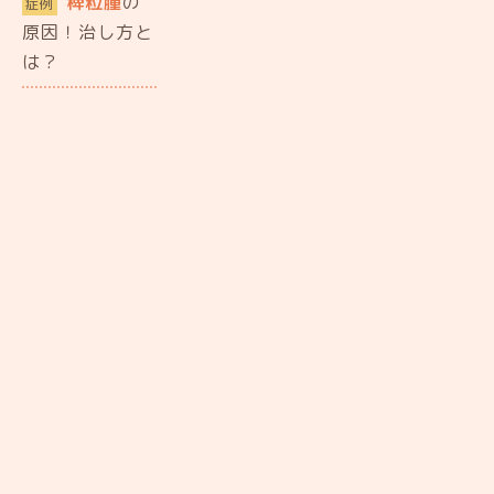
稗粒腫
の
症例
原因！治し方と
は？