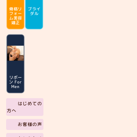
骨格リ
ブライ
フォー
ダル
ム
美容
矯正
リボー
ン For
Men
はじめての
方へ
お客様の声