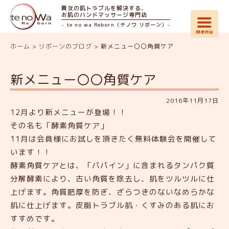
貴女の肌トラブルを解決する、
お肌のハンドマッサージ専門店
- te no wa Reborn（テノワ リボーン）-
ホーム
>
リボーンのブログ
>
新メニュー〇〇角質ケア
新メニュー〇〇角質ケア
2016年11月17日
12月より新メニューが登場！！
その名も「酵素角質ケア」
11月は会員様にお試しを頂きたく無料体験会を開催して
います！！
酵素角質ケアとは、「パパイン」に含まれるタンパク質
分解酵素により、古い角質を除去し、肌をツルツルに仕
上げます。角質肥厚を防ぎ、ざらつきのないなめらかな
肌に仕上げます。皮脂トラブル肌・くすみのある肌にお
すすめです。