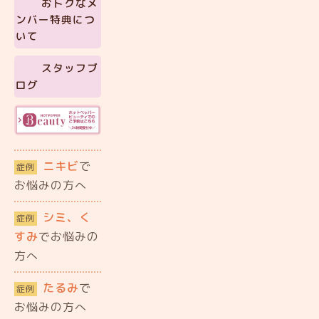
おトクなメ
ンバー特典につ
いて
スタッフブ
ログ
ニキビ
で
症例
お悩みの方へ
シミ、く
症例
すみ
でお悩みの
方へ
たるみ
で
症例
お悩みの方へ