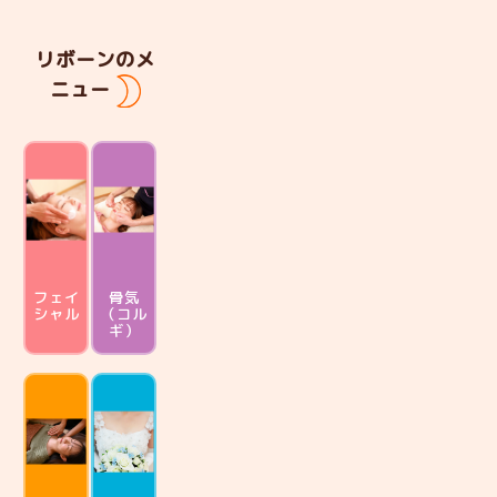
リボーンのメ
ニュー
フェイ
骨気
シャル
（コル
ギ）