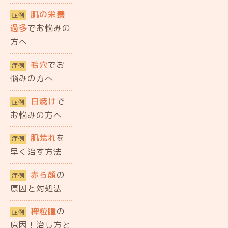
肌の栄養
症例
過多
でお悩みの
方へ
毛穴
でお
症例
悩みの方へ
日焼け
で
症例
お悩みの方へ
肌荒れ
を
症例
早く治す方法
赤ら顔
の
症例
原因と対処法
稗粒腫
の
症例
原因！治し方と