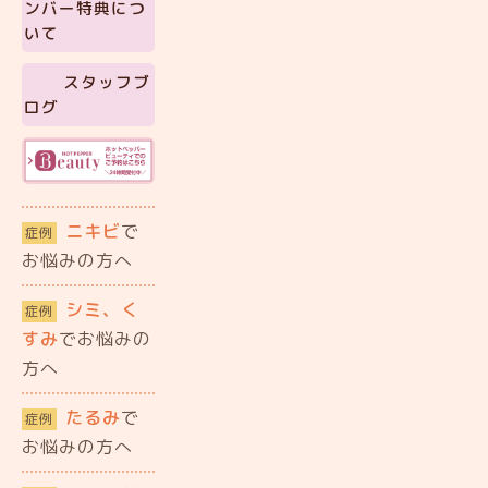
ンバー特典につ
いて
スタッフブ
ログ
ニキビ
で
症例
お悩みの方へ
シミ、く
症例
すみ
でお悩みの
方へ
たるみ
で
症例
お悩みの方へ