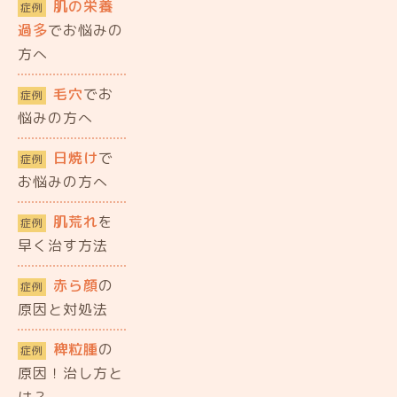
肌の栄養
症例
過多
でお悩みの
方へ
毛穴
でお
症例
悩みの方へ
日焼け
で
症例
お悩みの方へ
肌荒れ
を
症例
早く治す方法
赤ら顔
の
症例
原因と対処法
稗粒腫
の
症例
原因！治し方と