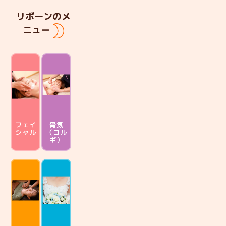
リボーンのメ
ニュー
フェイ
骨気
シャル
（コル
ギ）