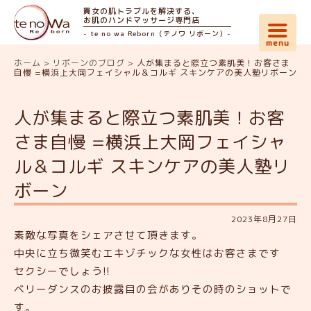
貴女の肌トラブルを解決する、
お肌のハンドマッサージ専門店
- te no wa Reborn（テノワ リボーン）-
ホーム
>
リボーンのブログ
>
人が集まると際立つ素肌美！お客さま
自慢 =横浜上大岡フェイシャル＆コルギ スキンケアの美人塾リボーン
人が集まると際立つ素肌美！お客
さま自慢 =横浜上大岡フェイシャ
ル＆コルギ スキンケアの美人塾リ
ボーン
2023年8月27日
素敵な写真をシェアさせて頂きます。
中央に立ち微笑むエキゾチックな女性はお客さまです
セクシーでしょう!!
ベリーダンスのお披露目の会がありその時のショットで
す。