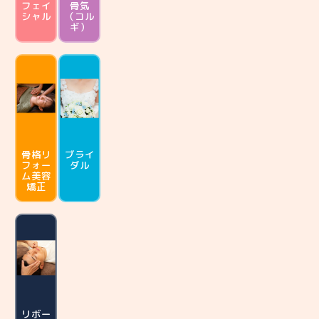
フェイ
骨気
シャル
（コル
ギ）
骨格リ
ブライ
フォー
ダル
ム
美容
矯正
リボー