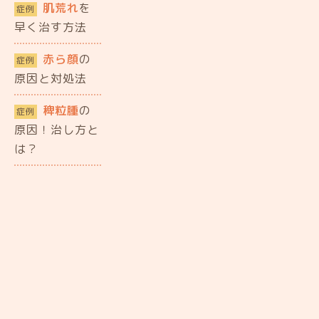
肌荒れ
を
症例
早く治す方法
赤ら顔
の
症例
原因と対処法
稗粒腫
の
症例
原因！治し方と
は？