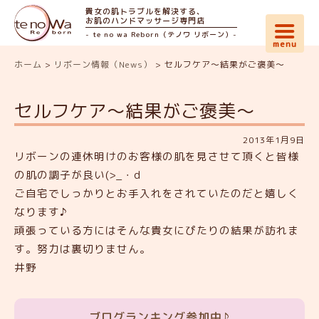
貴女の肌トラブルを解決する、
お肌のハンドマッサージ専門店
- te no wa Reborn（テノワ リボーン）-
ホーム
>
リボーン情報（News）
>
セルフケア〜結果がご褒美〜
セルフケア〜結果がご褒美〜
2013年1月9日
リボーンの連休明けのお客様の肌を見させて頂くと皆様
の肌の調子が良い(>_・d
ご自宅でしっかりとお手入れをされていたのだと嬉しく
なります♪
頑張っている方にはそんな貴女にぴたりの結果が訪れま
す。努力は裏切りません。
井野
ブログランキング参加中♪