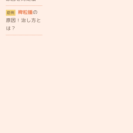
稗粒腫
の
症例
原因！治し方と
は？