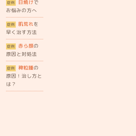
日焼け
で
症例
お悩みの方へ
肌荒れ
を
症例
早く治す方法
赤ら顔
の
症例
原因と対処法
稗粒腫
の
症例
原因！治し方と
は？