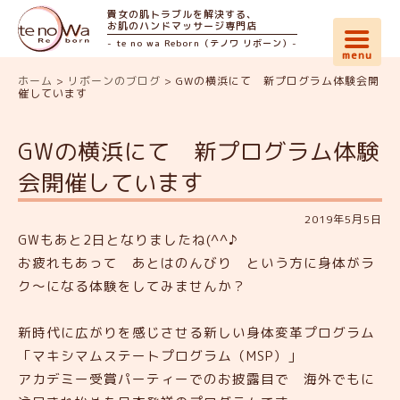
貴女の肌トラブルを解決する、
お肌のハンドマッサージ専門店
- te no wa Reborn（テノワ リボーン）-
ホーム
>
リボーンのブログ
>
GWの横浜にて 新プログラム体験会開
催しています
GWの横浜にて 新プログラム体験
会開催しています
2019年5月5日
GWもあと2日となりましたね(^^♪
お疲れもあって あとはのんびり という方に身体がラ
ク～になる体験をしてみませんか？
新時代に広がりを感じさせる新しい身体変革プログラム
「マキシマムステートプログラム（MSP）」
アカデミー受賞パーティーでのお披露目で 海外でもに