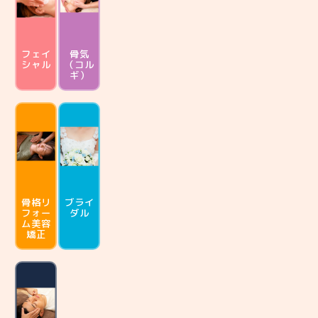
フェイ
骨気
シャル
（コル
ギ）
骨格リ
ブライ
フォー
ダル
ム
美容
矯正