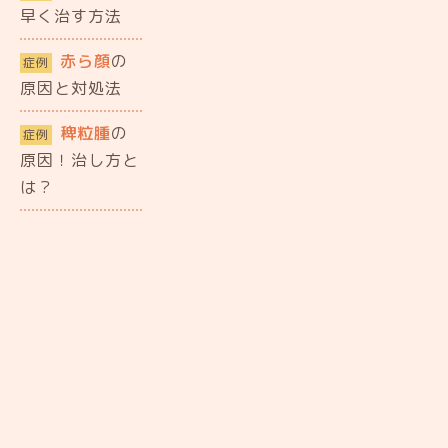
早く治す方法
赤ら顔
の
症例
原因と対処法
稗粒腫
の
症例
原因！治し方と
は？