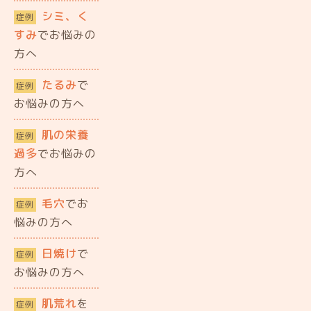
シミ、く
症例
すみ
でお悩みの
方へ
たるみ
で
症例
お悩みの方へ
肌の栄養
症例
過多
でお悩みの
方へ
毛穴
でお
症例
悩みの方へ
日焼け
で
症例
お悩みの方へ
肌荒れ
を
症例