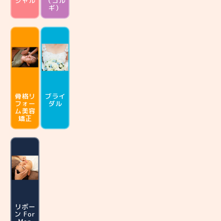
シャル
（コル
ギ）
骨格リ
ブライ
フォー
ダル
ム
美容
矯正
リボー
ン For