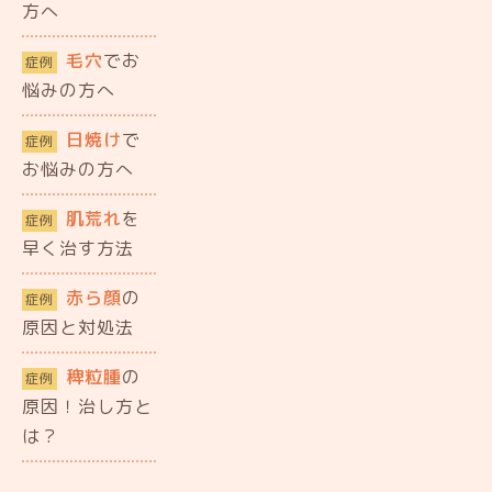
方へ
毛穴
でお
症例
悩みの方へ
日焼け
で
症例
お悩みの方へ
肌荒れ
を
症例
早く治す方法
赤ら顔
の
症例
原因と対処法
稗粒腫
の
症例
原因！治し方と
は？