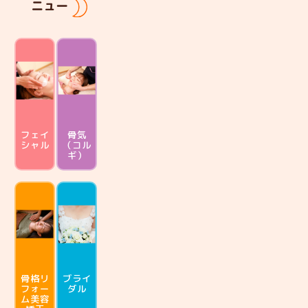
ニュー
フェイ
骨気
シャル
（コル
ギ）
骨格リ
ブライ
フォー
ダル
ム
美容