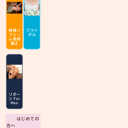
骨格リ
ブライ
フォー
ダル
ム
美容
矯正
リボー
ン For
Men
はじめての
方へ