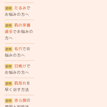
たるみ
で
症例
お悩みの方へ
肌の栄養
症例
過多
でお悩みの
方へ
毛穴
でお
症例
悩みの方へ
日焼け
で
症例
お悩みの方へ
肌荒れ
を
症例
早く治す方法
赤ら顔
の
症例
原因と対処法