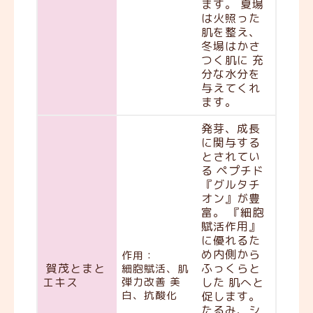
ます。 夏場
は火照った
肌を整え、
冬場はかさ
つく肌に 充
分な水分を
与えてくれ
ます。
発芽、成長
に関与する
とされてい
る ペプチド
『グルタチ
オン』が豊
富。 『細胞
賦活作用』
に優れるた
め内側から
作用：
賀茂とまと
ふっくらと
細胞賦活、肌
エキス
弾力改善 美
した 肌へと
白、抗酸化
促します。
たるみ、シ