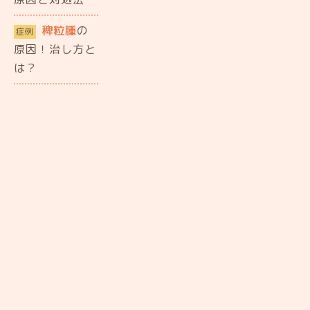
稗粒腫
の
症例
原因！治し方と
は？