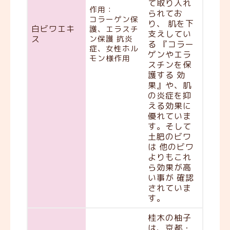
て取り入れ
作用：
られてお
コラーゲン保
り、 肌を下
白ビワエキ
護、エラスチ
支えしてい
ス
ン保護 抗炎
る 『コラー
症、女性ホル
ゲンやエラ
モン様作用
スチンを保
護する 効
果』や、肌
の炎症を抑
える効果に
優れていま
す。そして
土肥のビワ
は 他のビワ
よりもこれ
ら効果が高
い事が 確認
されていま
す。
桂木の柚子
は、京都・